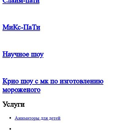
Слайм-пати
МиКс-ПаТи
Научное шоу
Крио шоу с мк по изготовлению
мороженого
Услуги
Аниматоры для детей