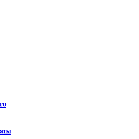
го
ваты